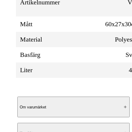
Artikelnummer
V
Mått
60x27x3
Material
Polyes
Basfärg
Sv
Liter
Produktbeskrivning
Om varumärket
Elegant Design