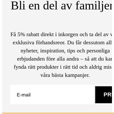
Bli en del av familje
Få 5% rabatt direkt i inkorgen och ta del av v
exklusiva förhandsreor. Du får dessutom allt
nyheter, inspiration, tips och personliga
erbjudanden före alla andra – så att du kan
fynda rätt produkter i rätt tid och aldrig mis
våra bästa kampanjer.
E-post
*
PR