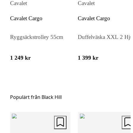
framsidan för enkel organisering av dina
Cavalet
Cavalet
tillhörigheter. Bärhandtag och en justerbar
Cavalet Cargo
Cavalet Cargo
axelrem med vadderad axelplatta gör den
bekväm att bära, medan metallspännen
Ryggsäckstrolley 55cm
Duffelväska XXL 2 Hju
säkerställer att dina saker är säkra under
transport.
1 249 kr
1 399 kr
Populärt från Black Hill