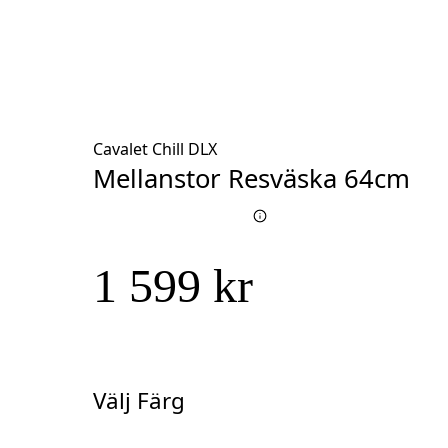
Cavalet Chill DLX
Mellanstor Resväska 64cm
1 599 kr
Välj Färg
Välj
Färg