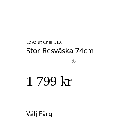
Cavalet Chill DLX
Stor Resväska 74cm
1 799 kr
Välj Färg
Välj
Färg