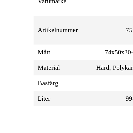
Varumärke
Artikelnummer
75
Mått
74x50x30
Material
Hård, Polyka
Basfärg
Liter
99