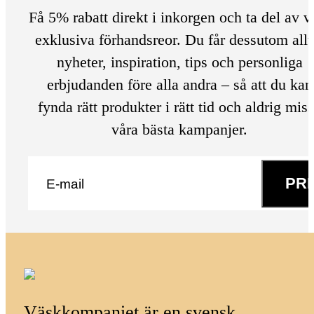
Få 5% rabatt direkt i inkorgen och ta del av v
exklusiva förhandsreor. Du får dessutom allt
nyheter, inspiration, tips och personliga
erbjudanden före alla andra – så att du kan
fynda rätt produkter i rätt tid och aldrig mis
våra bästa kampanjer.
E-post
*
PR
Väskkompaniet är en svensk