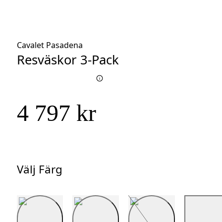
Cavalet Pasadena
Resväskor 3-Pack
4 797 kr
Välj Färg
Välj
Färg