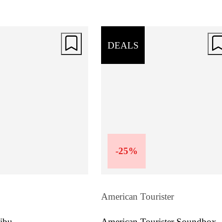
DEALS
-
25
%
American Tourister
ibu
American Tourister Soundbox