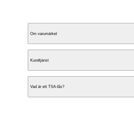
Produktbeskrivning
Om varumärket
Modern Design
Kundtjänst
Cavalet Skottorp 65 cm är en mellansto
resväska som kombinerar en
modern
design
med praktiska funktioner för att
Vad är ett TSA-lås?
underlätta din resa. Den är tillverkad i
slitstark polypropylen, vilket ger ett rob
skydd mot stötar och slitage. Den elega
designen gör den till ett stilfullt val för 
resenärer.