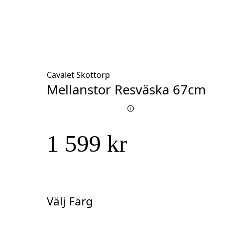
Cavalet Skottorp
Mellanstor Resväska 67cm
1 599 kr
Välj Färg
Välj
Färg