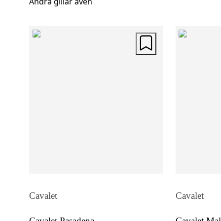
Andra gillar även
Cavalet
Cavalet
Cavalet Pasadena
Cavalet Mal