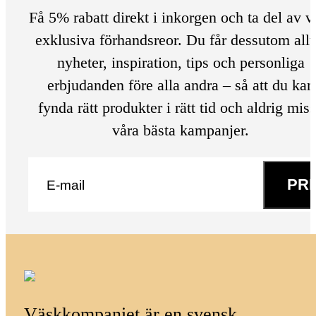
Få 5% rabatt direkt i inkorgen och ta del av v
exklusiva förhandsreor. Du får dessutom allt
nyheter, inspiration, tips och personliga
erbjudanden före alla andra – så att du kan
fynda rätt produkter i rätt tid och aldrig mis
våra bästa kampanjer.
E-post
*
PR
Väskkompaniet är en svensk