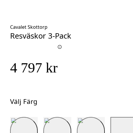
Cavalet Skottorp
Resväskor 3-Pack
4 797 kr
Välj Färg
Välj
Färg