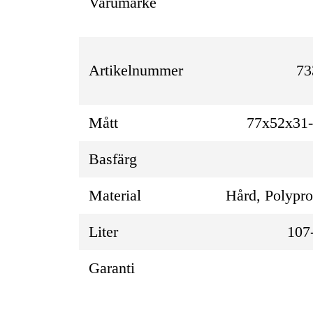
Varumärke
Artikelnummer
73
Mått
77x52x31
Basfärg
Material
Hård, Polypr
Liter
107
Garanti