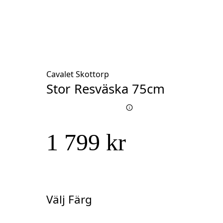
Cavalet Skottorp
Stor Resväska 75cm
1 799 kr
Välj Färg
Välj
Färg