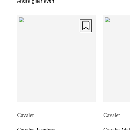
Andra gillar även
Cavalet
Cavalet
Cavalet Pasadena
Cavalet Mal