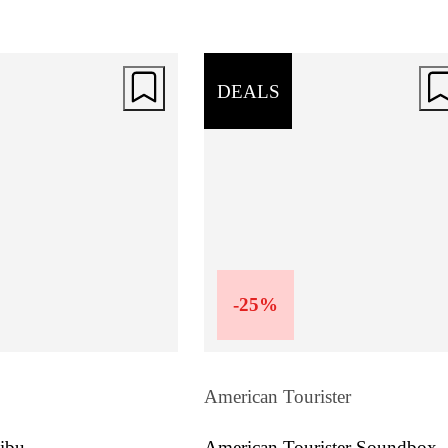
DEALS
-
25
%
American Tourister
ibu
American Tourister Soundbox