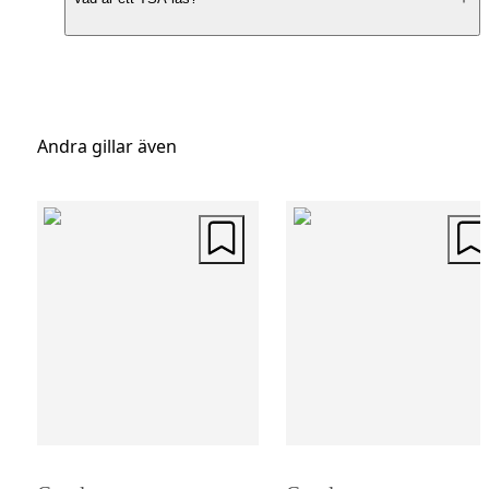
moderna funktioner. Den eleganta
formgivningen gör att väskan sticker ut på
bagagebandet, medan det slagtåliga skalet
skyddar dina tillhörigheter under resan. Väl
Andra gillar även
mellan fyra harmoniska färger för att match
personliga stil.
Organiserad Inredning
Denna mellanstora resväska erbjuder en
praktisk och organiserad inredning. Med
packband som håller kläderna säkert på pla
och en avdelare med dragkedja, kan du enk
hålla ordning på dina saker. Det integrerad