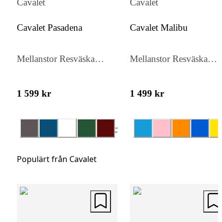
Cavalet
Cavalet
TSA-låset ger ökad säkerhet vid internation
resor, vilket gör Cavalet Viken till ett utmär
Cavalet Pasadena
Cavalet Malibu
val för både korta och längre resor.
Mellanstor Resväska
Mellanstor Resväska
65cm
65cm
1 599 kr
1 499 kr
+
4
Populärt från Cavalet