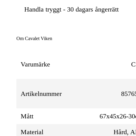
Handla tryggt - 30 dagars ångerrätt
Om Cavalet Viken
Varumärke
C
Artikelnummer
8576
Mått
67x45x26-3
Material
Hård, 