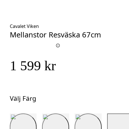
Cavalet Viken
Mellanstor Resväska 67cm
1 599 kr
Välj Färg
Välj
Färg