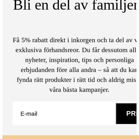
Bli en del av familje
Få 5% rabatt direkt i inkorgen och ta del av v
exklusiva förhandsreor. Du får dessutom allt
nyheter, inspiration, tips och personliga
erbjudanden före alla andra – så att du kan
fynda rätt produkter i rätt tid och aldrig mis
våra bästa kampanjer.
E-post
*
PR