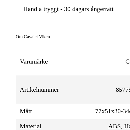
Handla tryggt - 30 dagars ångerrätt
Om Cavalet Viken
Varumärke
C
Artikelnummer
8577
Mått
77x51x30-3
Material
ABS, H