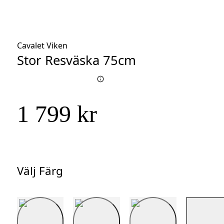
Cavalet Viken
Stor Resväska 75cm
1 799 kr
Välj Färg
Välj
Färg