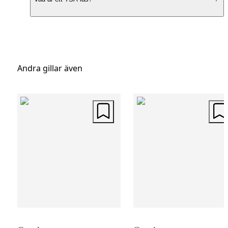
vilket gör den till ett stilrent val för den
medvetna resenären. Den finns i fyra
harmoniska färger, vilket ger möjlighet att
uttrycka personlig stil. Dess enhetliga desi
Andra gillar även
med rundade former och stilrena detaljer gör
den sticker ut utan att kompromissa med
funktion.
Hållbar och Praktisk
Denna resväska har ett slagtåligt skal som
skyddar dina tillhörigheter under hela resan
Med en praktisk inredning som inkluderar
packband och en avdelare med dragkedja,