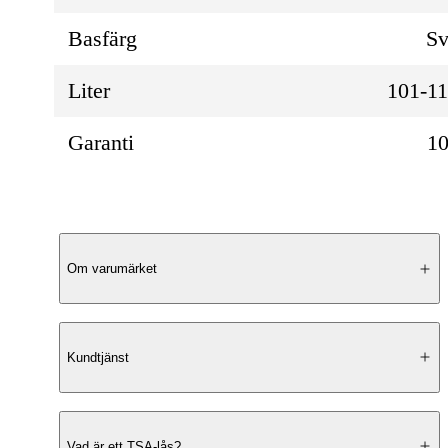
Basfärg
Sv
Liter
101-1
Garanti
10
Produktbeskrivning
Om varumärket
Elegant Design
Kundtjänst
Cavalet Viken är en resväska som kombine
en
klassisk vintage-look
med moderna insl
Vad är ett TSA-lås?