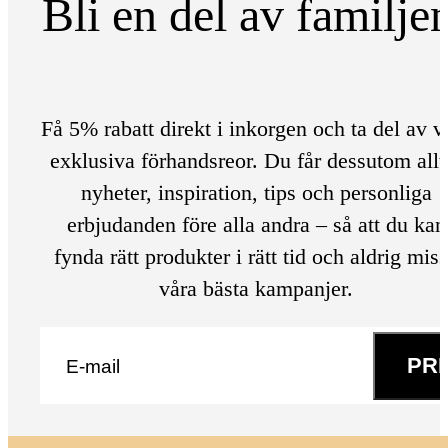
Bli en del av familje
Få 5% rabatt direkt i inkorgen och ta del av v
exklusiva förhandsreor. Du får dessutom allt
nyheter, inspiration, tips och personliga
erbjudanden före alla andra – så att du kan
fynda rätt produkter i rätt tid och aldrig mis
våra bästa kampanjer.
E-post
*
PR