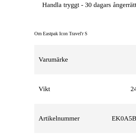
Handla tryggt - 30 dagars ångerrät
Om Eastpak Icon Travel'r S
Varumärke
Vikt
2
Artikelnummer
EK0A5B