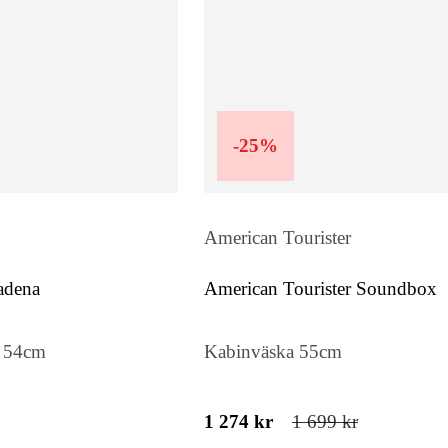
-
25
%
American Tourister
adena
American Tourister Soundbox
 54cm
Kabinväska 55cm
1 274 kr
1 699 kr