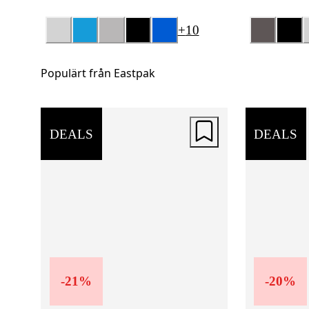
+
10
Populärt från Eastpak
DEALS
DEALS
-
21
%
-
20
%