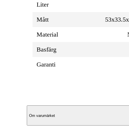
Liter
Mått
53x33.5
Material
Basfärg
Garanti
Produktbeskrivning
Om varumärket