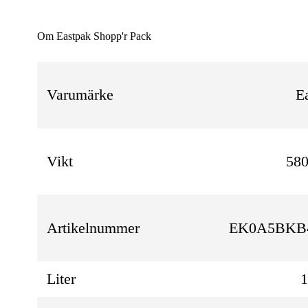
Om Eastpak Shopp'r Pack
Varumärke
E
Vikt
580
Artikelnummer
EK0A5BKB
Liter