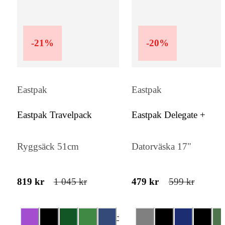
-
21
%
-
20
%
Eastpak
Eastpak
Eastpak Travelpack
Eastpak Delegate +
Ryggsäck 51cm
Datorväska 17"
819 kr
1 045 kr
479 kr
599 kr
+
3