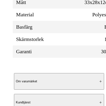
Mått
33x28x1
Material
Polyes
Basfärg
Skärmstorlek
Garanti
30
Produktbeskrivning
Om varumärket
Praktisk 2-i-1-väska
Kundtjänst