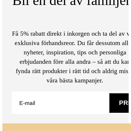
Bli en del av familje
Få 5% rabatt direkt i inkorgen och ta del av v
exklusiva förhandsreor. Du får dessutom allt
nyheter, inspiration, tips och personliga
erbjudanden före alla andra – så att du kan
fynda rätt produkter i rätt tid och aldrig mis
våra bästa kampanjer.
E-post
*
PR