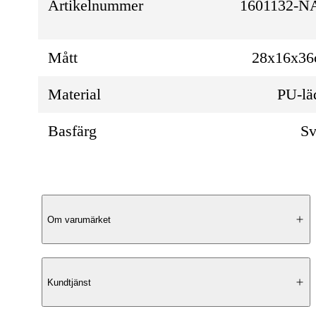
Artikelnummer
1601132-N
Mått
28x16x3
Material
PU-lä
Basfärg
Sv
Produktbeskrivning
Om varumärket
Yttre design
Kundtjänst
Denna ryggsäck från Escape Nordic kombi