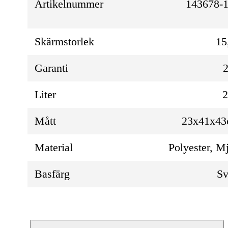
Artikelnummer
143678-1
Skärmstorlek
15
Garanti
2
Liter
Mått
23x41x4
Material
Polyester, M
Basfärg
Sv