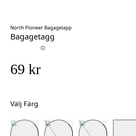
North Pioneer Bagagelapp
Bagagetagg
69 kr
Välj Färg
Välj
Färg