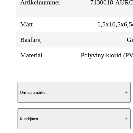
Artikelnummer
7130018-AUR
Mått
0,5x10,5x6,
Basfärg
G
Material
Polyvinylklorid (P
Produktbeskrivning
Om varumärket
Stilren Design
Kundtjänst
North Pioneer erbjuder en bagagelapp med