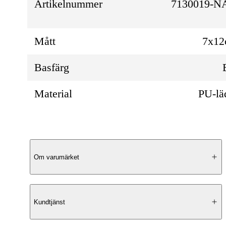
Artikelnummer
7130019-N
Mått
7x12
Basfärg
Material
PU-lä
Produktbeskrivning
Om varumärket
Elegant Design
Kundtjänst
North Pioneer Classic bagagetagg är tillver