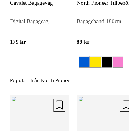
Cavalet Bagagevåg
North Pioneer Tillbehör
lock erbjuder den extra diskretion och skyd
dina personliga uppgifter. Detta gör den till 
Digital Bagageåg
Bagageband 180cm
perfekt val för den medvetne resenären so
värdesätter både säkerhet och stil.
179 kr
89 kr
Populärt från North Pioneer