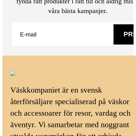
fynda rätt produkter i rätt tid och aldrig mis
våra bästa kampanjer.
E-post
*
PR
Väskkompaniet är en svensk
återförsäljare specialiserad på väskor
och accessoarer för resor, vardag och
äventyr. Vi samarbetar med noggrant