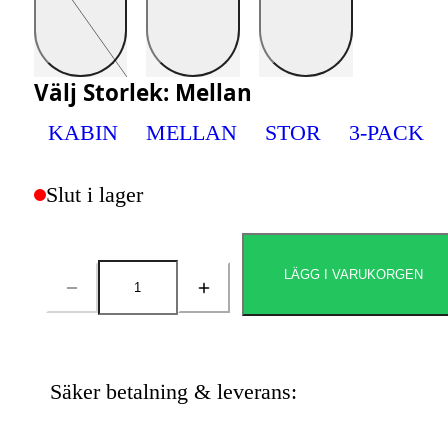
Välj
Storlek
:
Mellan
KABIN
MELLAN
STOR
3-PACK
Slut i lager
LÄGG I VARUKORGEN
Antal
Säker betalning & leverans: