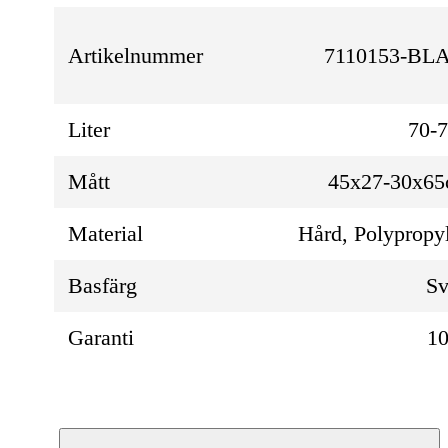
Artikelnummer
7110153-BL
Liter
70-
Mått
45x27-30x6
Material
Hård, Polypropy
Basfärg
Sv
Garanti
10