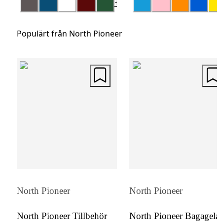
+
4
packning. Det lyxiga peachskinnfodret ger 
extra touch av elegans. Ett handtag i karbo
Populärt från North Pioneer
look på ovansidan adderar ytterligare en stil
detalj till denna redan exklusiva resväska.
North Pioneer
North Pioneer
North Pioneer Tillbehör
North Pioneer Bagagel