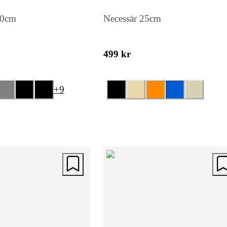
50cm
Necessär 25cm
499 kr
+
9