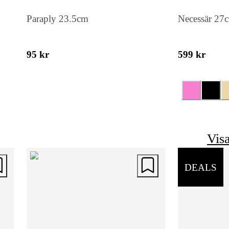
Paraply 23.5cm
Necessär 27
95 kr
599 kr
Visa
DEALS