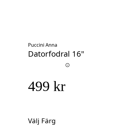
Puccini Anna
Datorfodral 16"
499 kr
Välj Färg
Välj
Färg