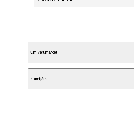
Produktbeskrivning
Om varumärket
Elegant Design
Kundtjänst
Detta datorfodral från Puccini kombiner
stil och funktionalitet. Med sin eleganta
design i skinnimitation erbjuder det ett
sofistikerat utseende samtidigt som det 
veganvänligt. Den strukturerade ytan ge
unik känsla och ett modernt uttryck, per