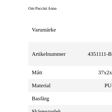
Om Puccini Anna
Varumärke
Artikelnummer
4351111-
Mått
37x2
Material
PU-
Basfärg
Skärmstorlek