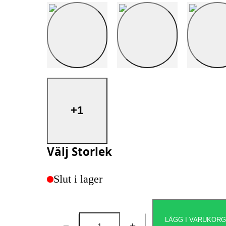
+1
Välj
Storlek
Slut i lager
LÄGG I VARUKOR