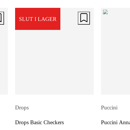
för den stilmedvetna användaren.
SLUT I LAGER
Vadderat Skydd
Fodralet är noggrant vadderat för att ge
dator det skydd den behöver. Detta gör 
till ett utmärkt val för dig som vill ha et
pålitligt skydd utan att kompromissa m
stilen. Det är särskilt anpassat för att p
datorer upp till 16", vilket gör det
mångsidigt och praktiskt.
Drops
Puccini
Drops Basic Checkers
Puccini Ann