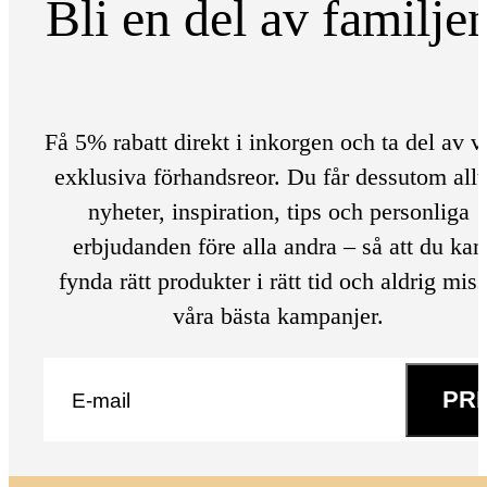
Bli en del av familje
Få 5% rabatt direkt i inkorgen och ta del av v
exklusiva förhandsreor. Du får dessutom allt
nyheter, inspiration, tips och personliga
erbjudanden före alla andra – så att du kan
fynda rätt produkter i rätt tid och aldrig mis
våra bästa kampanjer.
E-post
*
PR