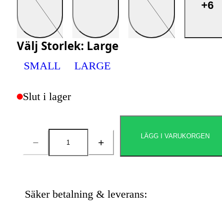
+6
Välj
Storlek
:
Large
SMALL
LARGE
Slut i lager
LÄGG I VARUKORGEN
Antal
Säker betalning & leverans: