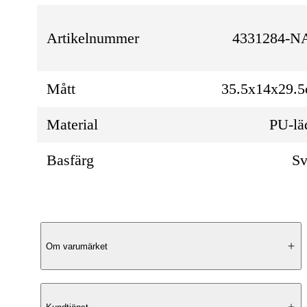
Artikelnummer
4331284-N
Mått
35.5x14x29.
Material
PU-lä
Basfärg
Sv
Produktbeskrivning
Om varumärket
Elegant Design