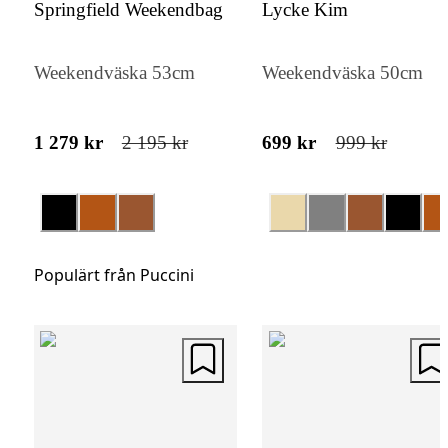
Puccini Lotta Crossover har en diskret
Springfield Weekendbag
Lycke Kim
dragkedja upptill och en flexibel passform
gör den både säker och bekväm. En väska
Weekendväska 53cm
Weekendväska 50cm
kombinerar funktion och elegans på bästa sä
1 279 kr
2 195 kr
699 kr
999 kr
Populärt från Puccini