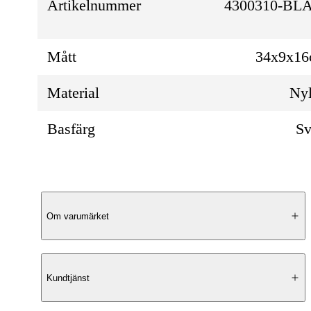
Artikelnummer
4300310-BL
Mått
34x9x1
Material
Ny
Basfärg
Sv
Produktbeskrivning
Om varumärket
Modern elegans
Kundtjänst
Puccini Lotta Crossover är en elegant