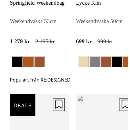
Springfield Weekendbag
Lycke Kim
Urban smart och organiserad förvaring. Me
separata huvudfack som stängs med dragke
Weekendväska 53cm
Weekendväska 50cm
kan du enkelt hålla dina viktigaste tillhörig
välorganiserade.
1 279 kr
2 195 kr
699 kr
999 kr
Populärt från RE:DESIGNED
DEALS