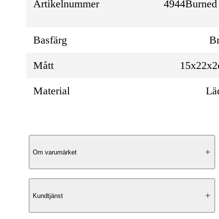
Artikelnummer
4944Burned
Basfärg
B
Mått
15x22x
Material
Lä
Produktbeskrivning
Om varumärket
Elegant Design
Kundtjänst
Oslo Urban från RE:DESIGNED är en clut