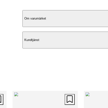
Produktbeskrivning
Om varumärket
Praktisk Design
Kundtjänst
Rolser 2L Costa Rica är en modern och
funktionell shoppingvagn som erbjuder
praktisk lösning för vardagens inköp. 
bygger vidare på den populära RG Logi
modellen med ett uppdaterat chassi och
smartare lösningar. Vagnen är utformad 
att vara lätt och smidig att rulla tack va
stora, pålitliga hjulen och det långa
handtaget.