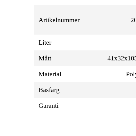
Artikelnummer
2
Liter
Mått
41x32x10
Material
Pol
Basfärg
Garanti