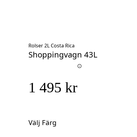
Rolser 2L Costa Rica
Shoppingvagn 43L
1 495 kr
Välj Färg
Välj
Färg