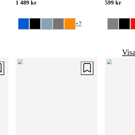
1 489 kr
599 kr
+
7
Visa