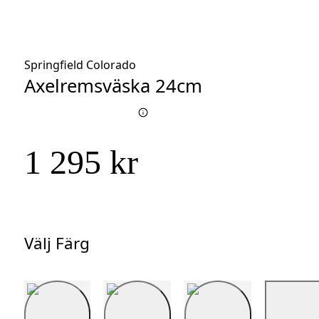
Springfield Colorado
Axelremsväska 24cm
1 295 kr
Välj Färg
Välj
Färg