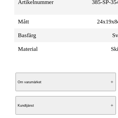
Artikelnummer
385-SP-35
Mått
24x19x
Basfärg
Sv
Material
Sk
Produktbeskrivning
Om varumärket
Yttre design
Kundtjänst
Springfield Colorado är en