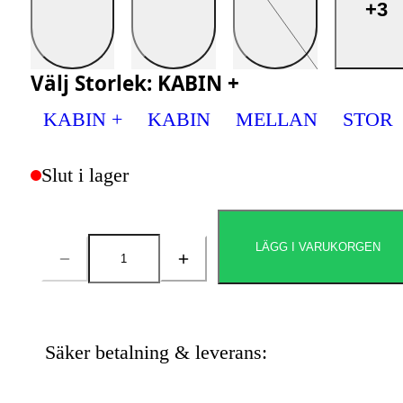
+3
Välj
Storlek
:
KABIN +
KABIN +
KABIN
MELLAN
STOR
Slut i lager
LÄGG I VARUKORGEN
Antal
Säker betalning & leverans: