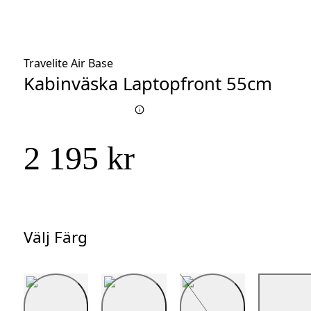
Travelite Air Base
Kabinväska Laptopfront 55cm
2 195 kr
Välj Färg
Välj
Färg