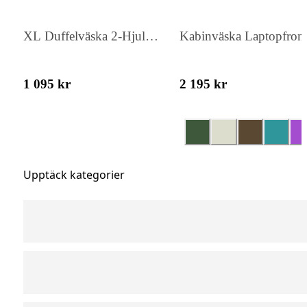
XL Duffelväska 2-Hjul
Kabinväska Laptopfron
77cm
55cm
1 095 kr
2 195 kr
Upptäck kategorier