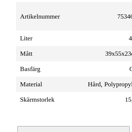
Artikelnummer
7534
Liter
Mått
39x55x2
Basfärg
Material
Hård, Polypropy
Skärmstorlek
15