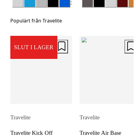
+
10
för tvätt och ett vadderat laptopfack som
rymmer datorer upp till 15 tum gör den extr
Populärt från Travelite
funktionell.
SLUT I LAGER
Travelite
Travelite
Travelite Kick Off
Travelite Air Base