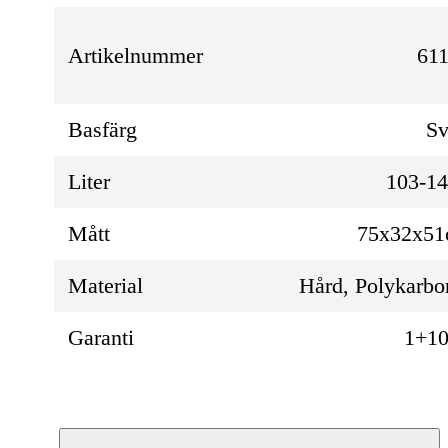
Artikelnummer
611
Basfärg
Sv
Liter
103-1
Mått
75x32x5
Material
Hård, Polykarbo
Garanti
1+10