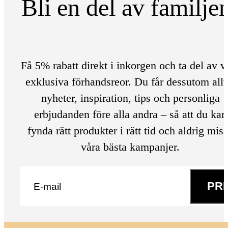
Bli en del av familje
Få 5% rabatt direkt i inkorgen och ta del av v
exklusiva förhandsreor. Du får dessutom allt
nyheter, inspiration, tips och personliga
erbjudanden före alla andra – så att du kan
fynda rätt produkter i rätt tid och aldrig mis
våra bästa kampanjer.
E-post
*
PR