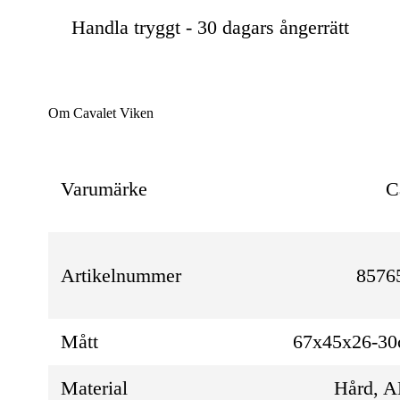
Handla tryggt - 30 dagars ångerrätt
Om Cavalet Viken
Varumärke
C
Artikelnummer
8576
Mått
67x45x26-3
Material
Hård, 