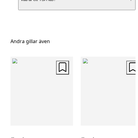
moderna funktioner. Den eleganta
formgivningen gör att väskan sticker ut på
bagagebandet, medan det slagtåliga skalet
skyddar dina tillhörigheter under resan. Väl
Andra gillar även
mellan fyra harmoniska färger för att match
personliga stil.
Organiserad Inredning
Denna mellanstora resväska erbjuder en
praktisk och organiserad inredning. Med
packband som håller kläderna säkert på pla
och en avdelare med dragkedja, kan du enk
hålla ordning på dina saker. Det integrerad