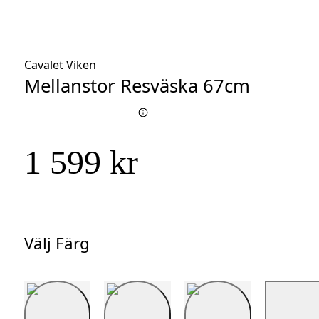
Cavalet Viken
Mellanstor Resväska 67cm
1 599 kr
Välj Färg
Välj
Färg