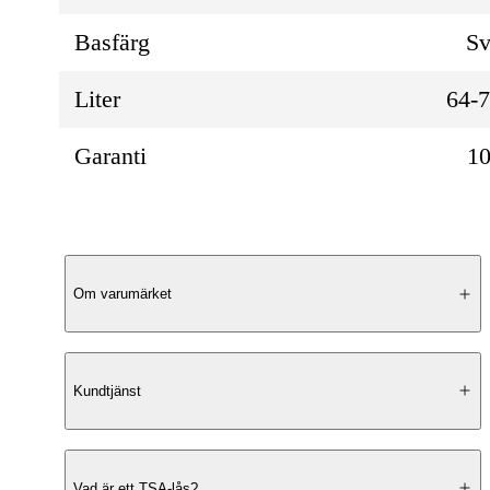
Basfärg
Sv
Liter
64-
Garanti
10
Produktbeskrivning
Om varumärket
Klassisk Design
Kundtjänst
Cavalet Viken 67 cm är en stilfull resväsk
kombinerar en
tidlös vintage-look
med
Vad är ett TSA-lås?