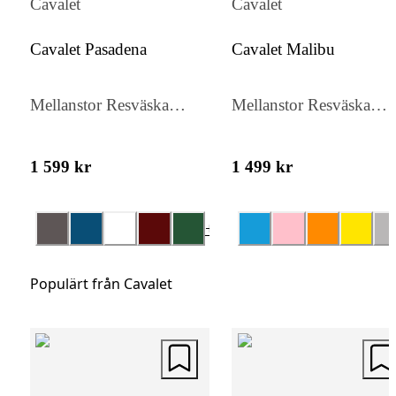
Cavalet
Cavalet
TSA-låset ger ökad säkerhet vid internation
resor, vilket gör Cavalet Viken till ett utmär
Cavalet Pasadena
Cavalet Malibu
val för både korta och längre resor.
Mellanstor Resväska
Mellanstor Resväska
65cm
65cm
1 599 kr
1 499 kr
+
4
Populärt från Cavalet