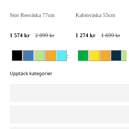
Soundbox
Soundbox
Stor Resväska 77cm
Kabinväska 55cm
1 574 kr
2 099 kr
1 274 kr
1 699 kr
+
14
Upptäck kategorier