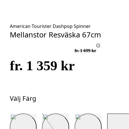
American Tourister Dashpop Spinner
Mellanstor Resväska 67cm
fr. 1 699 kr
fr. 1 359 kr
Välj Färg
Välj
Färg