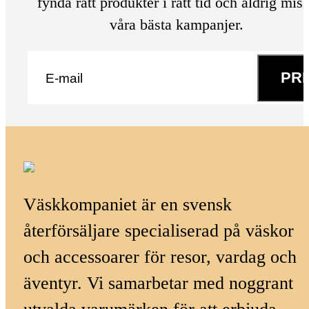
fynda rätt produkter i rätt tid och aldrig mis
våra bästa kampanjer.
E-post
*
PR
Väskkompaniet är en svensk
återförsäljare specialiserad på väskor
och accessoarer för resor, vardag och
äventyr. Vi samarbetar med noggrant