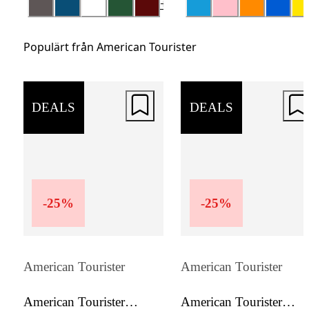
+
4
resmål utan ansträngning. Interiören är
genomtänkt med förslutningsbara fack och
Populärt från American Tourister
justerbara packningsband för att hålla dina
tillhörigheter organiserade.
DEALS
DEALS
-
25
%
-
25
%
American Tourister
American Tourister
American Tourister
American Tourister