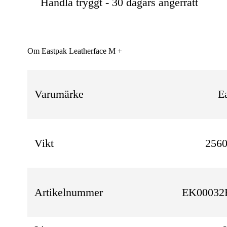
Handla tryggt - 30 dagars ångerrätt
Om Eastpak Leatherface M +
Varumärke
E
Vikt
2560
Artikelnummer
EK00032