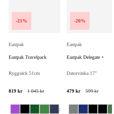
-
21
%
-
20
%
Eastpak
Eastpak
Eastpak Travelpack
Eastpak Delegate +
Ryggsäck 51cm
Datorväska 17"
819 kr
1 045 kr
479 kr
599 kr
+
3