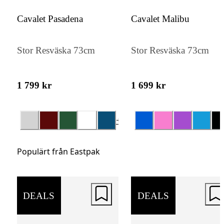
Förutom det stora huvudfacket finns prakti
Cavalet Pasadena
Cavalet Malibu
innerfack samt en frontficka med dragkedj
gör det enkelt att organisera dina tillhörighe
Stor Resväska 73cm
Stor Resväska 73cm
Med en vikt på endast 2,56 kg erbjuder
Leatherface M+ både volym och smidighet
1 799 kr
1 699 kr
+
4
Populärt från Eastpak
DEALS
DEALS