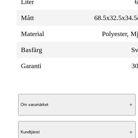
Liter
Mått
68.5x32.5x34.
Material
Polyester, M
Basfärg
Sv
Garanti
30
Produktbeskrivning
Om varumärket
Rymlig duffelväska
Kundtjänst