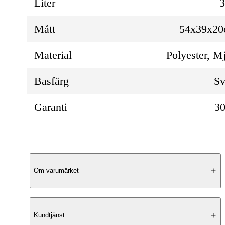
Liter
Mått
54x39x2
Material
Polyester, M
Basfärg
Sv
Garanti
30
Produktbeskrivning
Om varumärket
Kabinvänlig hardshell-väska
Kundtjänst