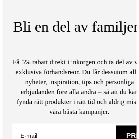
Bli en del av familje
Få 5% rabatt direkt i inkorgen och ta del av v
exklusiva förhandsreor. Du får dessutom allt
nyheter, inspiration, tips och personliga
erbjudanden före alla andra – så att du kan
fynda rätt produkter i rätt tid och aldrig mis
våra bästa kampanjer.
E-post
*
PR