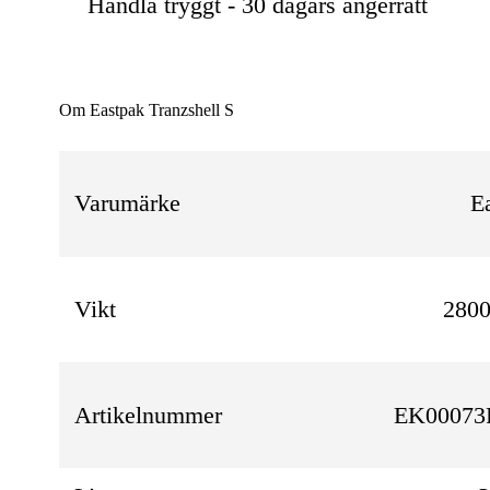
Handla tryggt - 30 dagars ångerrätt
Om Eastpak Tranzshell S
Varumärke
E
Vikt
2800
Artikelnummer
EK00073