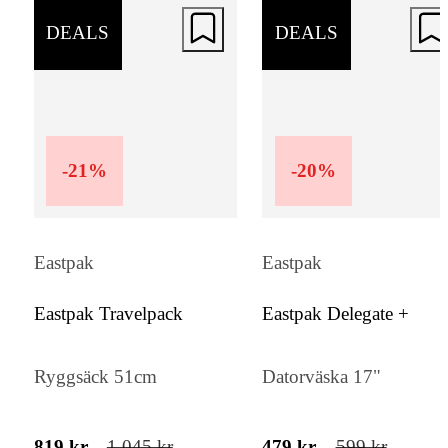
DEALS
DEALS
-
21
%
-
20
%
Eastpak
Eastpak
Eastpak Travelpack
Eastpak Delegate +
Ryggsäck 51cm
Datorväska 17"
819 kr
1 045 kr
479 kr
599 kr