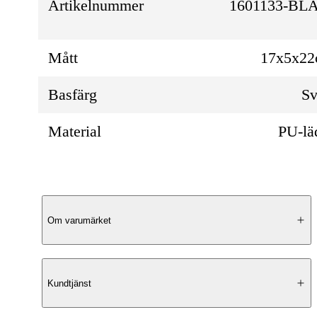
Artikelnummer
1601133-BL
Mått
17x5x2
Basfärg
Sv
Material
PU-lä
Produktbeskrivning
Om varumärket
Elegant Design
Kundtjänst
Escape Bergen är en unisex crossover-väsk