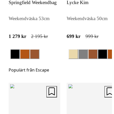
Springfield Weekendbag
Lycke Kim
med ett mindre säkerhetsfack, är det enkelt 
organisera och snabbt komma åt dina
Weekendväska 53cm
Weekendväska 50cm
tillhörigheter. Escape Bergen erbjuder en
praktisk lösning för den moderna användar
1 279 kr
2 195 kr
699 kr
999 kr
Populärt från Escape