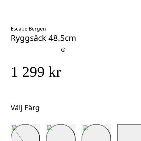
Escape Bergen
Ryggsäck 48.5cm
1 299 kr
Välj Färg
Välj
Färg