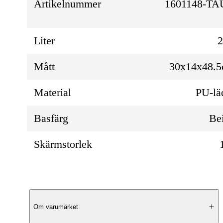
Artikelnummer
1601148-TA
Liter
Mått
30x14x48.
Material
PU-lä
Basfärg
Be
Skärmstorlek
Produktbeskrivning
Om varumärket