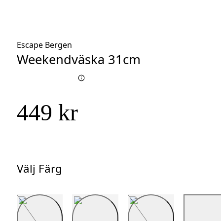
Escape Bergen
Weekendväska 31cm
449 kr
Välj Färg
Välj
Färg