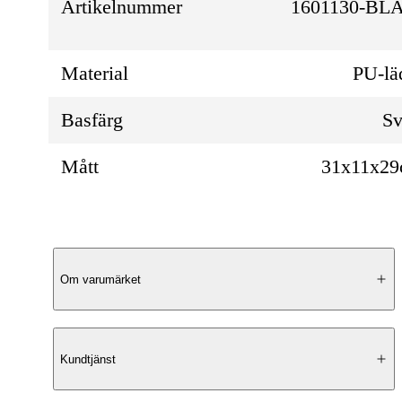
Artikelnummer
1601130-BL
Material
PU-lä
Basfärg
Sv
Mått
31x11x2
Produktbeskrivning
Om varumärket
Elegant Design
Kundtjänst
Denna handväska från Escape Nordic