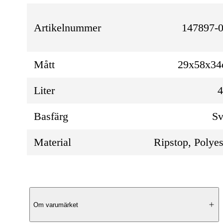
Artikelnummer
147897-0
Mått
29x58x3
Liter
Basfärg
Sv
Material
Ripstop, Polyes
Produktbeskrivning
Om varumärket