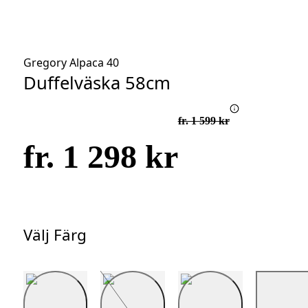
Gregory Alpaca 40
Duffelväska 58cm
fr. 1 599 kr
fr. 1 298 kr
Välj Färg
Välj
Färg