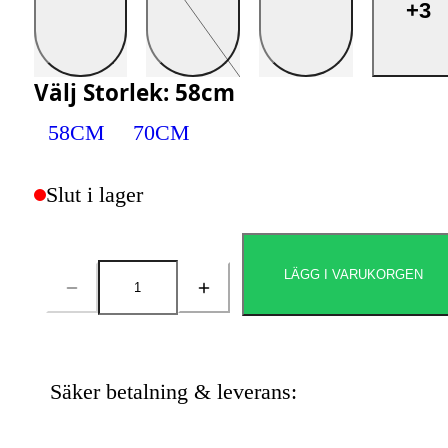
+3
Välj
Storlek
:
58cm
58CM
70CM
Slut i lager
LÄGG I VARUKORGEN
Antal
Säker betalning & leverans: