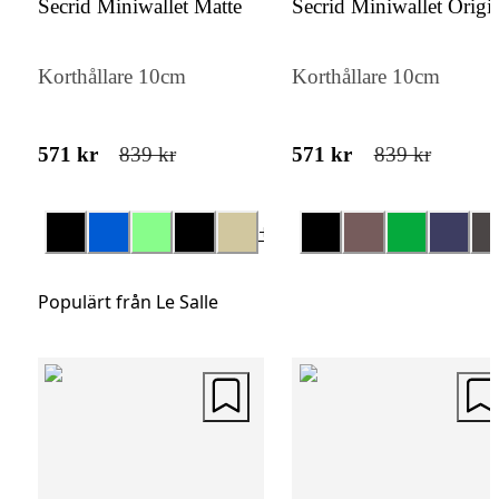
Secrid Miniwallet Matte
Secrid Miniwallet Origi
daglig användning. Denna design är perfekt
den som vill ha en funktionell lösning utan 
Korthållare 10cm
Korthållare 10cm
kompromissa på stil.
571 kr
839 kr
571 kr
839 kr
+
6
Populärt från Le Salle