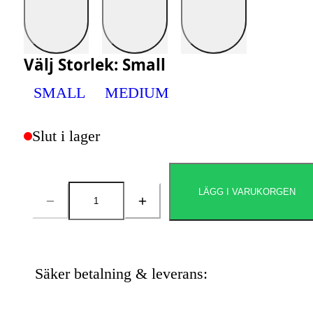
Välj
Storlek
:
Small
SMALL
MEDIUM
Slut i lager
LÄGG I VARUKORGEN
Antal
Säker betalning & leverans: