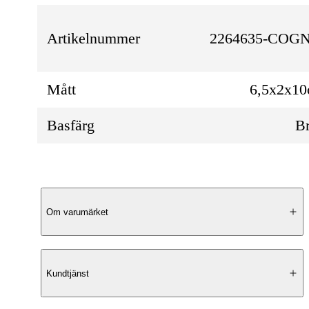
Artikelnummer
2264635-COG
Mått
6,5x2x1
Basfärg
B
Produktbeskrivning
Om varumärket
Elegant Design
Kundtjänst
Le Salle Keypouch Small är ett smidigt och