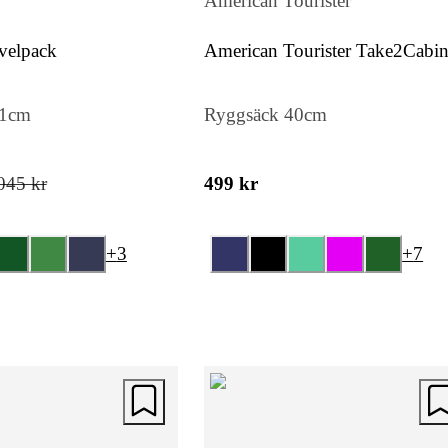
American Tourister
velpack
American Tourister Take2Cabi
Casual S
51cm
Ryggsäck 40cm
045 kr
499 kr
+
3
+
7