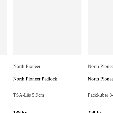
North Pioneer
North Pione
North Pioneer Padlock
North Pionee
TSA-Lås 5,9cm
Packkuber 3
139 kr
259 kr