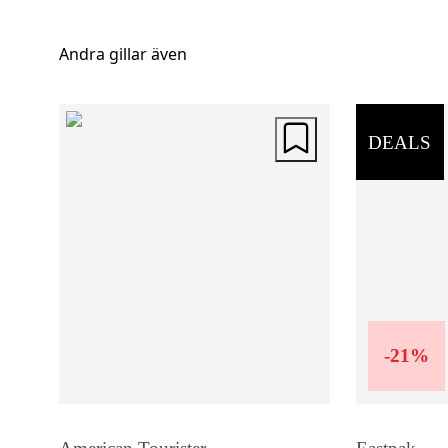
Andra gillar även
DEALS
-
21
%