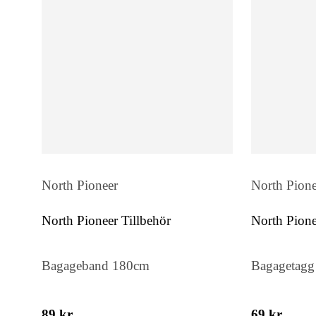
North Pioneer
North Pione
North Pioneer Tillbehör
North Pion
Bagageband 180cm
Bagagetagg
89 kr
69 kr