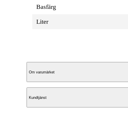
Basfärg
Liter
Produktbeskrivning
Om varumärket
Smart Design
Kundtjänst
Denna ryggsäck från North Pioneer är
utformad för att möta behoven hos den
moderna pendlare. Med flera separata f