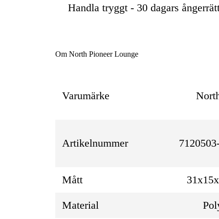
Handla tryggt - 30 dagars ångerrät
Om North Pioneer Lounge
Varumärke
Nort
Artikelnummer
712050
Mått
31x15
Material
Pol