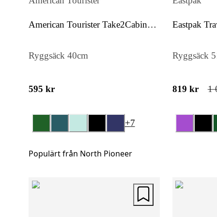
American Tourister
Eastpak
American Tourister Take2Cabin
Eastpak Tra
Casual S/M
Ryggsäck 40cm
Ryggsäck 
595 kr
819 kr
1 
+
7
Populärt från North Pioneer