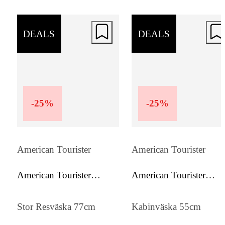
lättåtkomlig framficka för snabb access. To
och sidohandtag ger flexibel bärning, meda
DEALS
DEALS
korsband håller innehållet säkert på plats.
-
25
%
-
25
%
American Tourister
American Tourister
American Tourister
American Tourister
Soundbox
Soundbox
Stor Resväska 77cm
Kabinväska 55cm