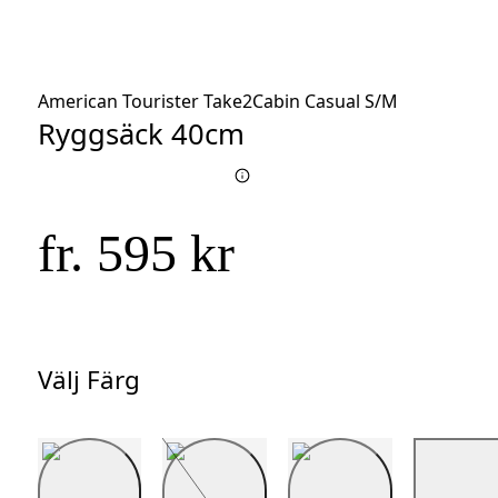
American Tourister Take2Cabin Casual S/M
Ryggsäck 40cm
fr. 595 kr
Välj Färg
Välj
Färg