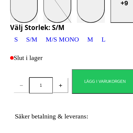
+9
Välj
Storlek
:
S/M
S
S/M
M/S MONO
M
L
Slut i lager
LÄGG I VARUKORGEN
Antal
Säker betalning & leverans: