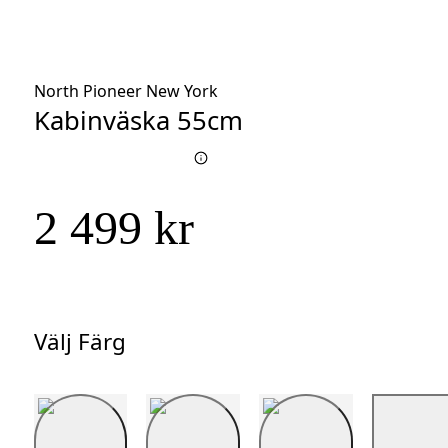
North Pioneer New York
Kabinväska 55cm
2 499 kr
Välj Färg
Välj
Färg