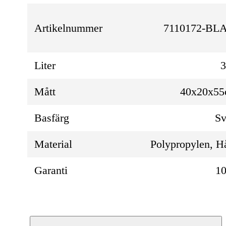
Artikelnummer
7110172-BL
Liter
Mått
40x20x5
Basfärg
Sv
Material
Polypropylen, H
Garanti
10