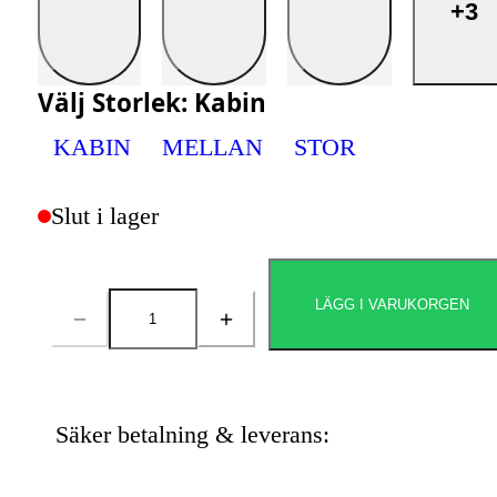
+3
Välj
Storlek
:
Kabin
KABIN
MELLAN
STOR
Slut i lager
LÄGG I VARUKORGEN
Antal
Säker betalning & leverans: