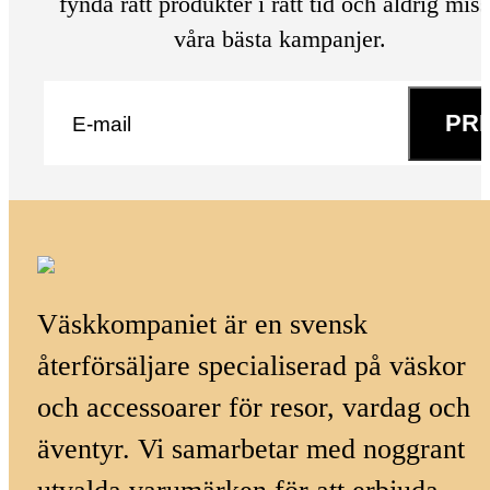
fynda rätt produkter i rätt tid och aldrig mis
våra bästa kampanjer.
E-post
*
PR
Väskkompaniet är en svensk
återförsäljare specialiserad på väskor
och accessoarer för resor, vardag och
äventyr. Vi samarbetar med noggrant