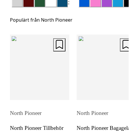
+
4
terminaler. Det integrerade TSA-godkända
kodlåset ger extra trygghet vid internationel
Populärt från North Pioneer
resor. Den eleganta designen och de prakti
funktionerna gör denna resväska till ett utm
val för den som vill resa bekvämt och säker
med mycket bagage.
North Pioneer
North Pioneer
North Pioneer Tillbehör
North Pioneer Bagagel