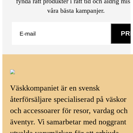
fynda rätt produkter i rätt tid och aldrig mis
våra bästa kampanjer.
E-post
*
PR
Väskkompaniet är en svensk
återförsäljare specialiserad på väskor
och accessoarer för resor, vardag och
äventyr. Vi samarbetar med noggrant