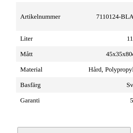
Artikelnummer
7110124-BL
Liter
1
Mått
45x35x8
Material
Hård, Polypropy
Basfärg
Sv
Garanti
5