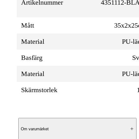
Artikelnummer
4351112-BL
Mått
35x2x2
Material
PU-lä
Basfärg
Sv
Material
PU-lä
Skärmstorlek
Produktbeskrivning
Om varumärket