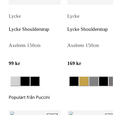
extra lager av skydd, vilket minimerar riske
skador vid stötar. Dessutom är det veganvän
Lycke
Lycke
vilket gör det till ett medvetet val för den
Lycke Shoulderstrap
Lycke Shoulderstrap
miljömedvetne konsumenten.
Axelrem 150cm
Axelrem 150cm
99 kr
169 kr
Populärt från Puccini