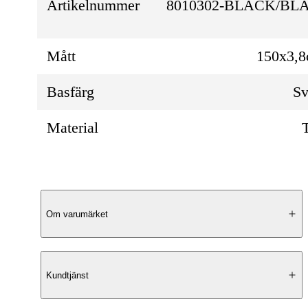
Artikelnummer
8010302-BLACK/BL
Mått
150x3,
Basfärg
Sv
Material
Produktbeskrivning
Om varumärket
Stilfull Design
Kundtjänst
Ge din väska en stiluppgradering med denn