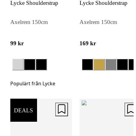
Lycke Shoulderstrap
Lycke Shoulderstrap
Hållbart Val
Axelrem 150cm
Axelrem 150cm
Axelremmen är helt veganvänlig, tillverkad
animaliska material, vilket gör den till ett
99 kr
169 kr
medvetet val för den miljömedvetna
konsumenten. Den kombinerar stil och
hållbarhet på ett effektivt sätt.
Populärt från Lycke
DEALS