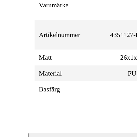
Varumärke
Artikelnummer
4351127
Mått
26x1
Material
PU-
Basfärg
Produktbeskrivning