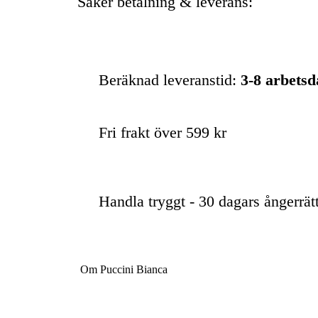
Säker betalning & leverans:
Beräknad leveranstid:
3-8 arbets
Fri frakt över 599 kr
Handla tryggt - 30 dagars ångerrät
Om Puccini Bianca