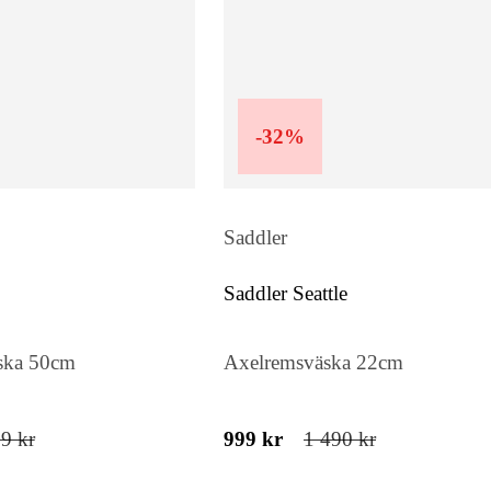
-
32
%
Saddler
Saddler Seattle
ska 50cm
Axelremsväska 22cm
9 kr
999 kr
1 490 kr