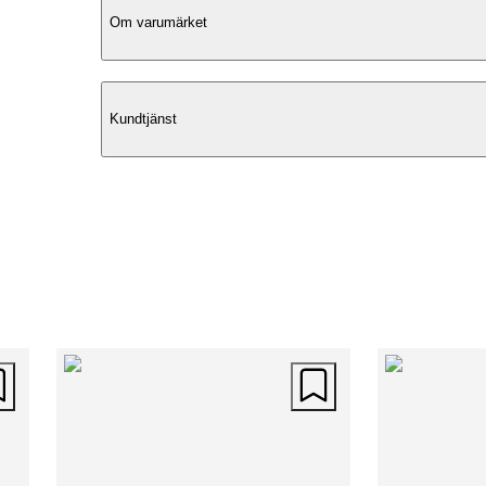
Om varumärket
Elegant Design
Kundtjänst
Puccini Bianca L är en elegant axelväsk
crossovermodell, perfekt för den som s
en nätt men uttrycksfull väska. Tillverk
läckert blank, krackelerad skinnimitatio
med silverfärgade metalldetaljer, är de
väska helt veganvänlig. Den passar lika
till vardags som till fest och erbjuder en
stilren och detaljrik design.
Flexibel Användning