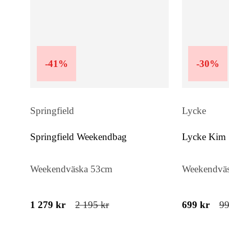
-
41
%
-
30
%
Springfield
Lycke
Springfield Weekendbag
Lycke Kim
Weekendväska 53cm
Weekendvä
1 279 kr
2 195 kr
699 kr
99