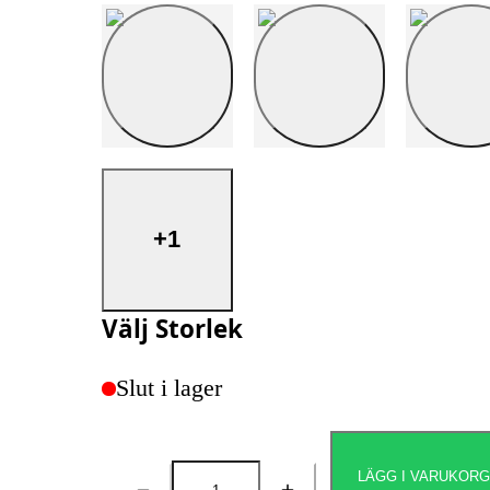
+1
Välj
Storlek
Slut i lager
LÄGG I VARUKOR