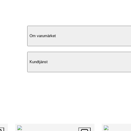
Produktbeskrivning
Om varumärket
Klassisk Design
Kundtjänst
Toteväska Elsa från Saddler är en klass
och stilren väska i högkvalitativt läder.
är idealisk för både arbete och skola, vi
gör den till ett mångsidigt val för den
moderna användaren. Väskan kombiner
funktionalitet med en tidlös estetik.