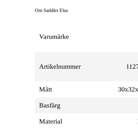
Om Saddler Elsa
Varumärke
Artikelnummer
112
Mått
30x32
Basfärg
Material