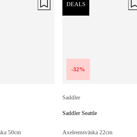
DEALS
-
32
%
Saddler
Saddler Seattle
ska 50cm
Axelremsväska 22cm