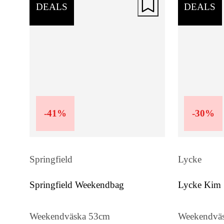
DEALS
DEALS
-
41
%
-
30
%
Springfield
Lycke
Springfield Weekendbag
Lycke Kim
Weekendväska 53cm
Weekendvä