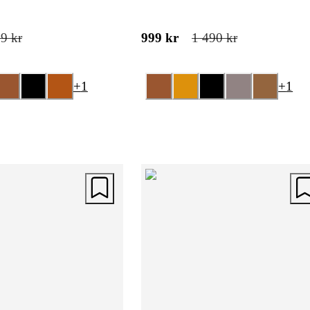
9 kr
999 kr
1 490 kr
+
1
+
1