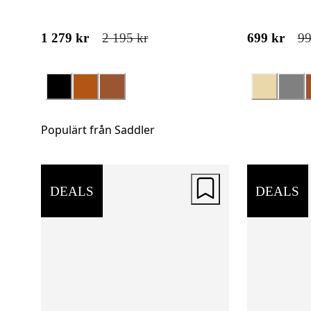
1 279 kr
2 195 kr
699 kr
99
Populärt från Saddler
DEALS
DEALS