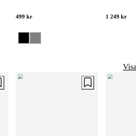
499 kr
1 249 kr
Visa