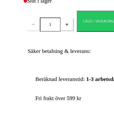
Slut i lager
LÄGG I VARUKOR
Antal
Säker betalning & leverans:
Beräknad leveranstid:
1-3 arbets
Fri frakt över 599 kr