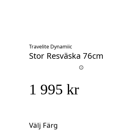
Travelite Dynamiic
Stor Resväska 76cm
1 995 kr
Välj Färg
Välj
Färg