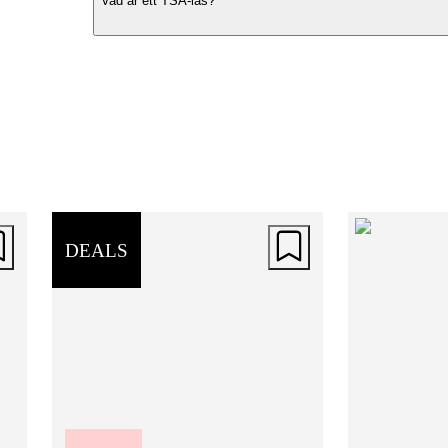
Vad är ett TSA-lås?
stil eller hållbarhet. Den är tillverkad i
slitstarkt ABS-material med en reptålig 
som skyddar väskan från vardagligt slit
De förstärkta hörnen och den solida
konstruktionen gör att ditt bagage förbli
skyddat under hela resan – oavsett
destination.
DEALS
Genomtänkt inredning
Väskans interiör är designad för att håll
ordning och säkerhet i fokus. Två prakt
avdelare och spännband i botten ser till 
kläder och accessoarer ligger på plats u