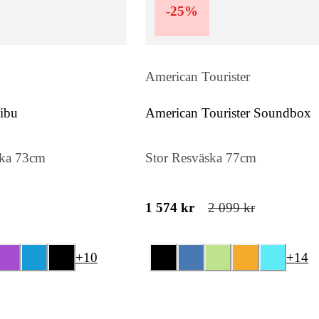
-
25
%
American Tourister
ibu
American Tourister Soundbox
ska 73cm
Stor Resväska 77cm
1 574 kr
2 099 kr
+
10
+
14