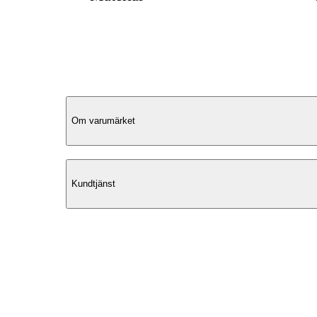
Produktbeskrivning
Om varumärket
Tidlös design
Kundtjänst
Tuscany Leather Olimpia Large är en
elegant handväska tillverkad i box smo
läder med en fast struktur som ger ett
exklusivt och väldefinierat uttryck. Den
gyllene logopräglingen på framsidan, d
skyddande metallfötterna undertill och