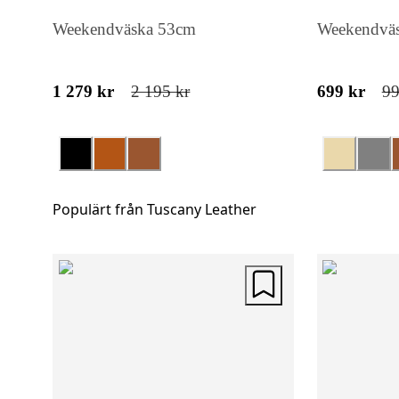
Weekendväska 53cm
Weekendvä
1 279 kr
2 195 kr
699 kr
99
Populärt från Tuscany Leather