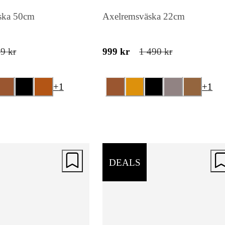
ska 50cm
Axelremsväska 22cm
9 kr
999 kr
1 490 kr
+
1
+
1
DEALS