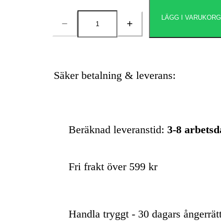
LÄGG I VARUKOR
Antal
Säker betalning & leverans:
Beräknad leveranstid:
3-8 arbets
Fri frakt över 599 kr
Handla tryggt - 30 dagars ångerrät