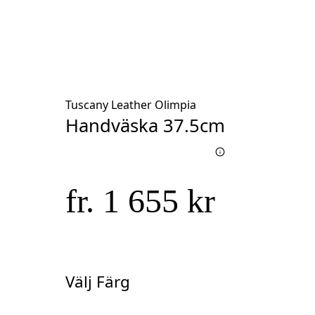
Tuscany Leather Olimpia
Handväska 37.5cm
fr. 1 655 kr
Välj Färg
Välj
Färg