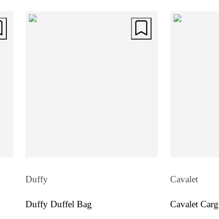
hårdvaran i guldton bidrar till väskans
sofistikerade karaktär. En perfekt
kombination av klassisk form och mode
elegans.
Rymlig och praktisk
Väskan är uppdelad i två huvudfack me
centralt fack med dragkedja som ger en
tydlig struktur. Insidan är fodrad i slitst
polyester och utrustad med två öppna fi
samt en dragkedjeficka för mindre
Duffy
Cavalet
tillhörigheter. På baksidan finns en prak
Duffy Duffel Bag
Cavalet Car
ficka med dragkedja för snabb åtkomst.