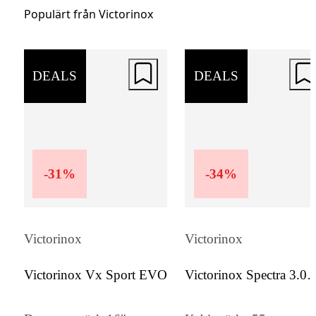
hjulen resan enklare. Handtagen är ergono
Populärt från Victorinox
utformade för att ge ett säkert grepp och
bekväm hantering.
DEALS
DEALS
För den krävande resenären
Victorinox Airox Frequent Flyer är framtag
för den moderna resenären som inte vill
-
31
%
-
34
%
kompromissa med vare sig stil eller funktio
Kabinväskan uppfyller kraven för de flesta
flygbolags handbagageregler och erbjuder 
Victorinox
Victorinox
perfekt balans mellan lätthet, volym och
hållbarhet. En investering i praktisk och sm
Victorinox Vx Sport EVO
Victorinox Spectra 3.0
Expandable Global
design – byggd för att hålla.