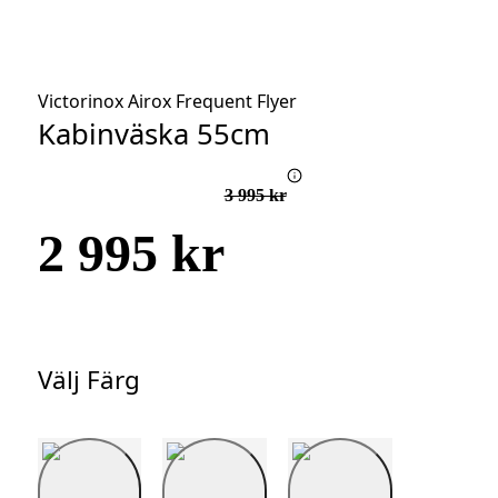
Victorinox Airox Frequent Flyer
Kabinväska 55cm
3 995 kr
2 995 kr
Välj Färg
Välj
Färg