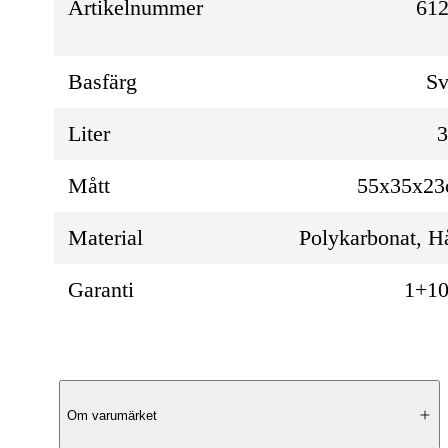
Artikelnummer
612
Basfärg
Sv
Liter
Mått
55x35x2
Material
Polykarbonat, H
Garanti
1+10
Produktbeskrivning
Om varumärket