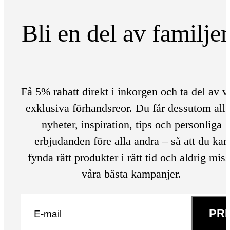
Bli en del av familje
Få 5% rabatt direkt i inkorgen och ta del av v
exklusiva förhandsreor. Du får dessutom allt
nyheter, inspiration, tips och personliga
erbjudanden före alla andra – så att du kan
fynda rätt produkter i rätt tid och aldrig mis
våra bästa kampanjer.
E-post
*
PR