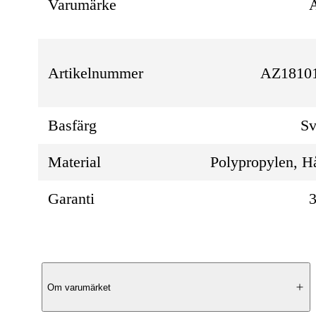
Varumärke
A
Artikelnummer
AZ18101
Basfärg
Sv
Material
Polypropylen, H
Garanti
3
Produktbeskrivning
Om varumärket