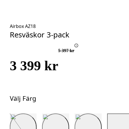
Airbox AZ18
Resväskor 3-pack
5 397 kr
3 399 kr
Välj Färg
Välj
Färg