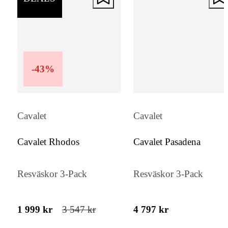
också fram den tåliga känslan som gjort
Soundbox till ett uppskattat val inom resväs
Flexibel packning
-
43
%
Detta 3-pack innehåller kabinväska,
mellanväska och stor resväska, vilket gör d
Cavalet
Cavalet
enkelt att anpassa packningen efter resans 
och behov. Samtliga storlekar har en
Cavalet Rhodos
Cavalet Pasadena
expanderbar funktion som ger extra
packutrymme när det behövs, vilket är prak
Resväskor 3-Pack
Resväskor 3-Pack
både för weekendresor och längre semestrar
Den flexibla kapaciteten gör att väskorna p
1 999 kr
3 547 kr
4 797 kr
lika bra för lätt packning som för resor där 