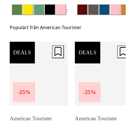
utrymme kan behövas för inköp eller souven
+
1
Smidig hantering
Populärt från American Tourister
American Tourister Soundbox är utvecklad 
att ge en smidig och bekväm reseupplevels
DEALS
DEALS
Väskorna är utrustade med fyra dubbelhjul
ger lätt rullning i flera riktningar och gör d
enkla att manövrera i flygplatser, terminale
stadsmiljöer. Det justerbara teleskophandta
bidrar till bekväm hantering, medan bärhan
-
25
%
-
25
%
på ovansidan och, på de större storlekarna,
på sidan gör väskorna enkla att lyfta och fly
vid behov.
American Tourister
American Tourister