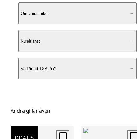
Produktbeskrivning
Om varumärket
Ikonisk design
Kundtjänst
American Tourister Soundbox 3-pack (kabi
mellan och stor) kombinerar ikonisk desig
Vad är ett TSA-lås?
smart funktionalitet för resenärer som vill h
genomtänkt bagageset för olika typer av res
Serien kännetecknas av sin yta inspirerad a
vinylskivor, vilket ger resväskorna ett
Andra gillar även
uttrycksfullt och modernt utseende som sti
ut på bagagebandet. Den karakteristiska
texturen bidrar inte bara till designen, utan 
DEALS