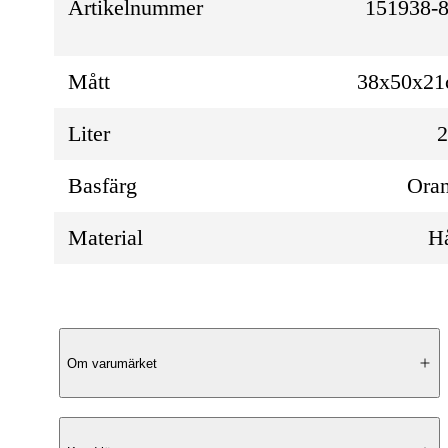
Artikelnummer
151938-8
Mått
38x50x2
Liter
Basfärg
Ora
Material
H
Produktbeskrivning
Om varumärket
Lekfull reskamrat