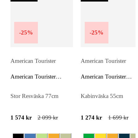
upptäcka världen – på hjul.
-
25
%
-
25
%
American Tourister
American Tourister
American Tourister
American Tourister
Soundbox
Soundbox
Stor Resväska 77cm
Kabinväska 55cm
1 574 kr
2 099 kr
1 274 kr
1 699 kr