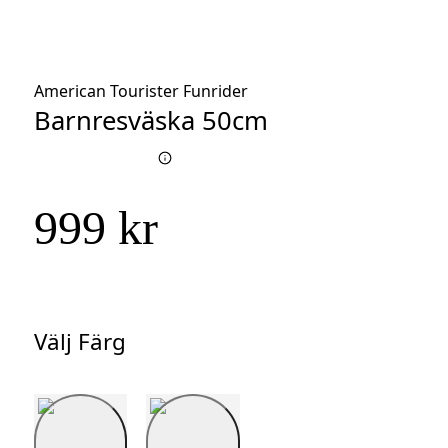
American Tourister Funrider
Barnresväska 50cm
999 kr
Välj Färg
Välj
Färg