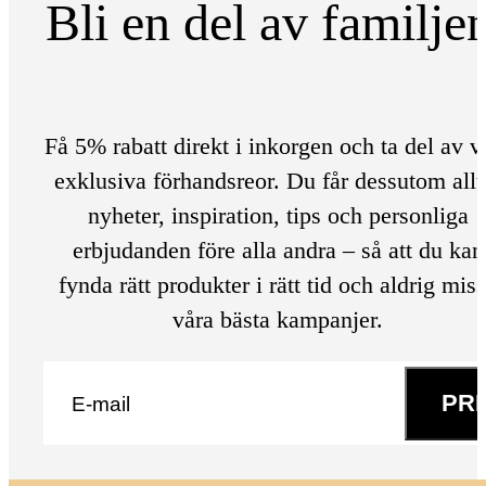
Bli en del av familje
Få 5% rabatt direkt i inkorgen och ta del av v
exklusiva förhandsreor. Du får dessutom allt
nyheter, inspiration, tips och personliga
erbjudanden före alla andra – så att du kan
fynda rätt produkter i rätt tid och aldrig mis
våra bästa kampanjer.
E-post
*
PR