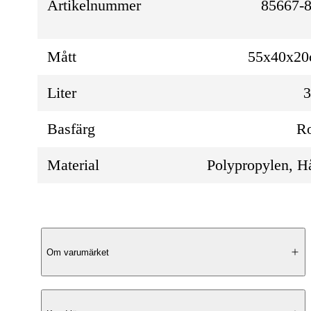
Artikelnummer
85667-8
Mått
55x40x2
Liter
Basfärg
R
Material
Polypropylen, H
Produktbeskrivning
Om varumärket
Exteriör