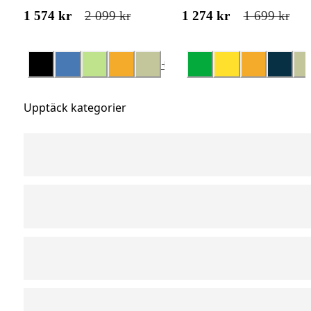
1 574 kr
2 099 kr
1 274 kr
1 699 kr
+
14
Upptäck kategorier