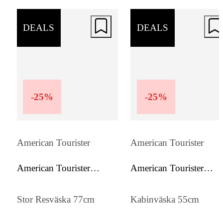
att hålla ordning under resan.
DEALS
DEALS
-
25
%
-
25
%
American Tourister
American Tourister
American Tourister
American Tourister
Soundbox
Soundbox
Stor Resväska 77cm
Kabinväska 55cm