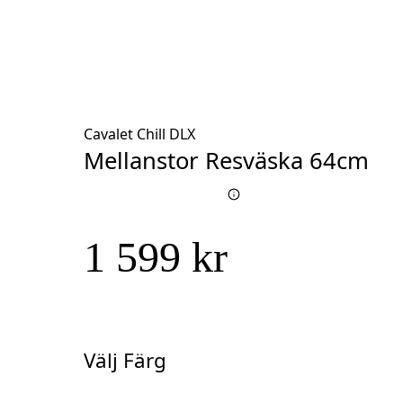
Cavalet Chill DLX
Mellanstor Resväska 64cm
1 599 kr
Välj Färg
Välj
Färg