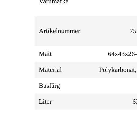
Varumärke
Artikelnummer
75
Mått
64x43x26
Material
Polykarbonat
Basfärg
Liter
6