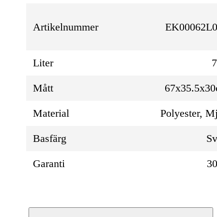
Artikelnummer
EK00062L0
Liter
Mått
67x35.5x3
Material
Polyester, M
Basfärg
Sv
Garanti
30