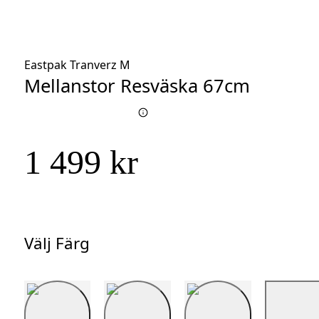
Eastpak Tranverz M
Mellanstor Resväska 67cm
1 499 kr
Välj Färg
Välj
Färg