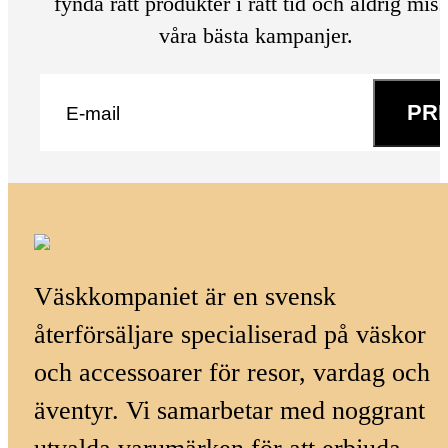
fynda rätt produkter i rätt tid och aldrig mis
våra bästa kampanjer.
E-post
*
PR
Väskkompaniet är en svensk
återförsäljare specialiserad på väskor
och accessoarer för resor, vardag och
äventyr. Vi samarbetar med noggrant