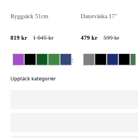
Ryggsäck 51cm
Datorväska 17"
819 kr
1 045 kr
479 kr
599 kr
+
3
Upptäck kategorier