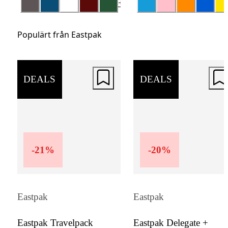
+
4
Populärt från Eastpak
DEALS
DEALS
-
21
%
-
20
%
Eastpak
Eastpak
Eastpak Travelpack
Eastpak Delegate +