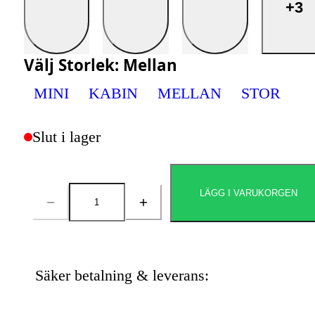
+3
Välj
Storlek
:
Mellan
MINI
KABIN
MELLAN
STOR
Slut i lager
LÄGG I VARUKORGEN
Antal
Säker betalning & leverans: